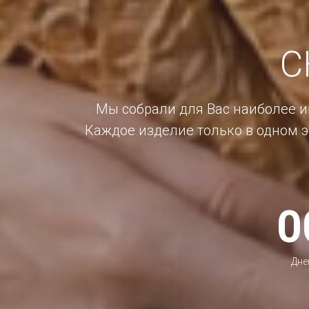
С
Мы собрали для Вас наиболее 
Каждое изделие только в одном э
0
Дне