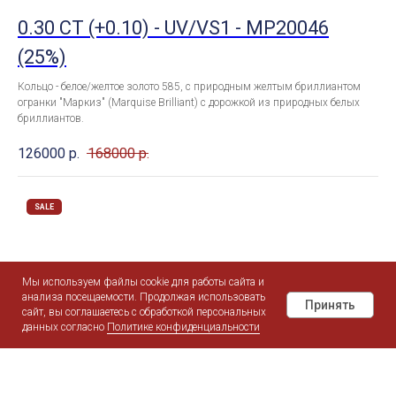
0.30 CT (+0.10) - UV/VS1 - MP20046
(25%)
Кольцо - белое/желтое золото 585, с природным желтым бриллиантом
огранки "Маркиз" (Marquise Brilliant) c дорожкой из природных белых
бриллиантов.
126000
р.
168000
р.
SALE
Мы используем файлы cookie для работы сайта и
анализа посещаемости. Продолжая использовать
Принять
сайт, вы соглашаетесь с обработкой персональных
данных согласно
Политике конфиденциальности
Поиск
Instagram
WhatsApp
Telegram
MAX
Контакты