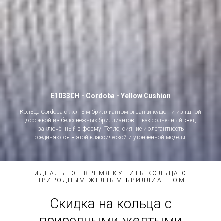
hion
E1033CH - Cordoba - Yellow Cus
ушон и изящной
Кольцо Cordoba с жёлтым бриллиантом огранки к
лнечный свет,
дорожкой из белоснежных бриллиантов — как со
гантность
заключённый в форму. Тепло, сияние и эле
ой модели.
соединяются в этой классической и утончённ
ИДЕАЛЬНОЕ ВРЕМЯ КУПИТЬ КОЛЬЦА С
ПРИРОДНЫМ ЖЕЛТЫМ БРИЛЛИАНТОМ
Скидка на кольца с
природными желтыми