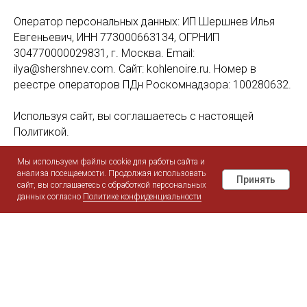
Оператор персональных данных: ИП Шершнев Илья
Евгеньевич, ИНН 773000663134, ОГРНИП
304770000029831, г. Москва. Email:
ilya@shershnev.com. Сайт: kohlenoire.ru. Номер в
реестре операторов ПДн Роскомнадзора: 100280632.
Используя сайт, вы соглашаетесь с настоящей
Политикой.
Мы используем файлы cookie для работы сайта и
2. Какие данные мы собираем
анализа посещаемости. Продолжая использовать
При заполнении форм: имя, email, номер телефона и
Принять
сайт, вы соглашаетесь с обработкой персональных
иные данные, которые вы указываете
данных согласно
Политике конфиденциальности
Поиск
Instagram
WhatsApp
Telegram
MAX
Контакты
самостоятельно. Автоматически: IP-адрес, тип и
версия браузера, страницы посещений, источник
перехода, файлы cookie.
3. Цели обработки
— Обработка обращений и заявок;
— Заключение и исполнение договоров об оказании