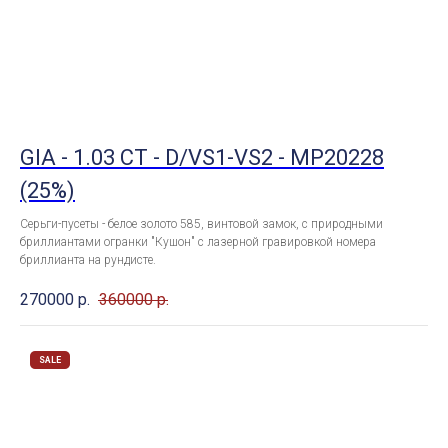
GIA - 1.03 CT - D/VS1-VS2 - MP20228
(25%)
Серьги-пусеты - белое золото 585, винтовой замок, с природными
бриллиантами огранки "Кушон" с лазерной гравировкой номера
бриллианта на рундисте.
270000
р.
360000
р.
SALE