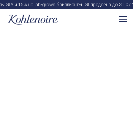
ы GIA и 15% на lab-grown бриллианты IGI продлена до 31.0