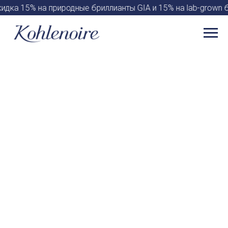
идка 15% на природные бриллианты GIA и 15% на lab-grown 