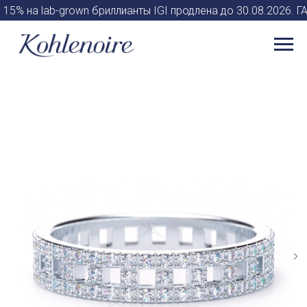
 15% на lab-grown бриллианты IGI продлена до 30.08.2026.