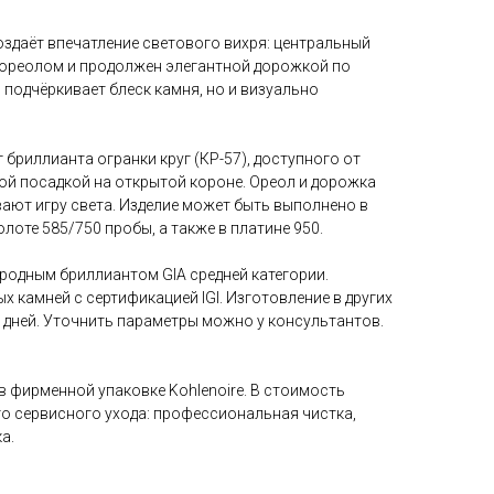
создаёт впечатление светового вихря: центральный
ореолом и продолжен элегантной дорожкой по
о подчёркивает блеск камня, но и визуально
бриллианта огранки круг (КР-57), доступного от
чной посадкой на открытой короне. Ореол и дорожка
ают игру света. Изделие может быть выполнено в
лоте 585/750 пробы, а также в платине 950.
иродным бриллиантом GIA средней категории.
камней с сертификацией IGI. Изготовление в других
х дней. Уточнить параметры можно у консультантов.
 фирменной упаковке Kohlenoire. В стоимость
о сервисного ухода: профессиональная чистка,
а.