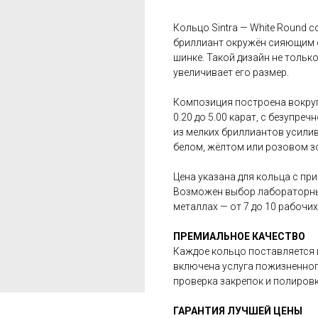
Кольцо Sintra — White Round 
бриллиант окружён сияющим 
шинке. Такой дизайн не тольк
увеличивает его размер.
Композиция построена вокруг 
0.20 до 5.00 карат, с безупре
из мелких бриллиантов усилив
белом, жёлтом или розовом зо
Цена указана для кольца с пр
Возможен выбор лабораторных 
металлах — от 7 до 10 рабочи
ПРЕМИАЛЬНОЕ КАЧЕСТВО
Каждое кольцо поставляется в
включена услуга пожизненног
проверка закрепок и полировк
ГАРАНТИЯ ЛУЧШЕЙ ЦЕНЫ