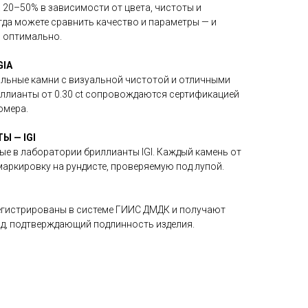
 20–50% в зависимости от цвета, чистоты и
гда можете сравнить качество и параметры — и
о оптимально.
IA
льные камни с визуальной чистотой и отличными
иллианты от 0.30 ct сопровождаются сертификацией
омера.
 — IGI
е в лаборатории бриллианты IGI. Каждый камень от
и маркировку на рундисте, проверяемую под лупой.
регистрированы в системе ГИИС ДМДК и получают
од, подтверждающий подлинность изделия.