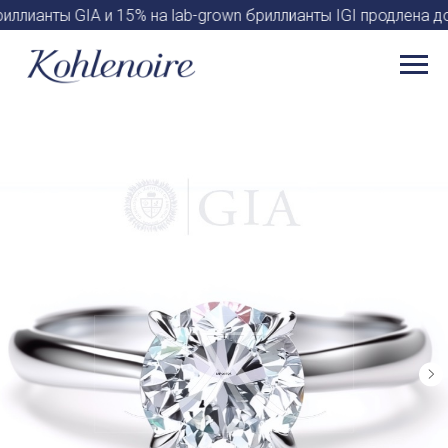
иллианты GIA и 15% на lab-grown бриллианты IGI продлена 