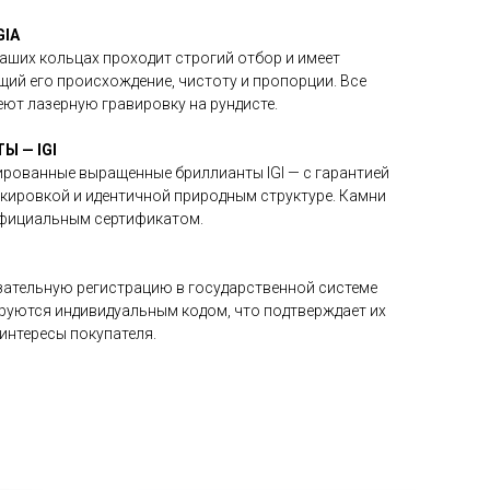
IA
аших кольцах проходит строгий отбор и имеет
ий его происхождение, чистоту и пропорции. Все
еют лазерную гравировку на рундисте.
 — IGI
рованные выращенные бриллианты IGI — с гарантией
кировкой и идентичной природным структуре. Камни
официальным сертификатом.
зательную регистрацию в государственной системе
уются индивидуальным кодом, что подтверждает их
интересы покупателя.