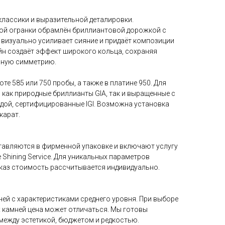
классики и выразительной деталировки.
ой огранки обрамлён бриллиантовой дорожкой с
 визуально усиливает сияние и придаёт композиции
йн создаёт эффект широкого кольца, сохраняя
чную симметрию.
те 585 или 750 пробы, а также в платине 950. Для
как природные бриллианты GIA, так и выращенные с
дой, сертифицированные IGI. Возможна установка
карат.
ставляются в фирменной упаковке и включают услугу
 Shining Service. Для уникальных параметров
аказ стоимость рассчитывается индивидуально.
ней с характеристиками среднего уровня. При выборе
 камней цена может отличаться. Мы готовы
между эстетикой, бюджетом и редкостью.