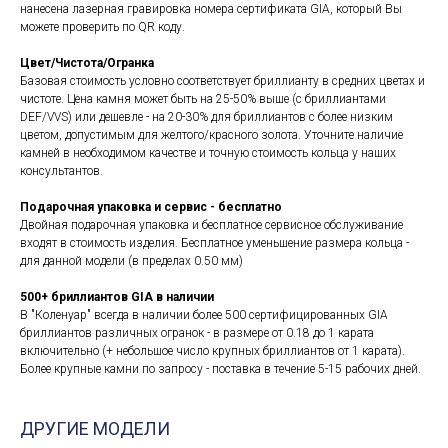
нанесена лазерная гравировка номера сертификата GIA, который Вы
можете проверить по QR коду.
Цвет/Чистота/Огранка
Базовая стоимость условно соответствует бриллианту в средних цветах и
чистоте. Цена камня может быть на 25-50% выше (с бриллиантами
DEF/VVS) или дешевле - на 20-30% для бриллиантов с более низким
цветом, допустимым для желтого/красного золота. Уточните наличие
камней в необходимом качестве и точную стоимость кольца у наших
консультантов.
Подарочная упаковка и сервис - бесплатно
Двойная подарочная упаковка и бесплатное сервисное обслуживание
входят в стоимость изделия. Бесплатное уменьшение размера кольца -
для данной модели (в пределах 0.50 мм)
500+ бриллиантов GIA в наличии
В "Коленуар" всегда в наличии более 500 сертифицированных GIA
бриллиантов различных огранок - в размере от 0.18 до 1 карата
включительно (+ небольшое число крупных бриллиантов от 1 карата).
Более крупные камни по запросу - поставка в течение 5-15 рабочих дней.
ДРУГИЕ МОДЕЛИ