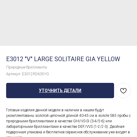
E3012 "V" LARGE SOLITAIRE GIA YELLOW
Природные бриллианты
Артикул:
E3012RD635YG
УТОЧНИТЬ ДЕТАЛИ
Готовые изделия данной модели в наличии в нашем будут
укомплектованы золотой цепочкой длиной 40-45 см в золоте 585 пробы с
природными бриллиантами в качестве GHI/VS-SI (3-4/5-6) или
лабораторными бриллиантами в качестве DEF/VVS (1-2/2-3). Двойная
подарочная упаковка и бесплатное сервисное обслуживание уже входят в