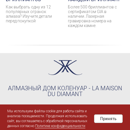
Как выбрать одну из 12
Более 500 бриллиантов с
популярных огранок
сертификатом GIA в
алмаза? Изучите детали
наличии. Лазерная
перед покупкой
гравировка номера на
каждом камне.
АЛМАЗНЫЙ ДОМ КОЛЕНУАР - LA MAISON
DU DIAMANT
©2004-2026 KOHLENOIRE™
Мы используем файлы cookie для работы сайта и
ООО "КОЛЕНУАР РУС" - ИНН 9709100876 / ОГРН
анализа посещаемости. Продолжая использовать
1237700730310
Принять
сайт, вы соглашаетесь с обработкой персональных
ИП "ШЕРШНЕВ ИЛЬЯ ЕВГЕНЬЕВИЧ" - ИНН 773000663134 /
ОГРНИП 304770000029831
данных согласно
Политике конфиденциальности
Поиск
Instagram
WhatsApp
Telegram
MAX
Контакты