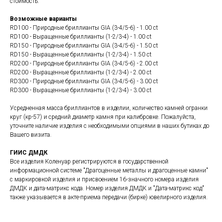
стоимость.
Возможные варианты
RD100 - Природные бриллианты GIA (3-4/5-6) - 1.00 ct
RD100 - Выращенные бриллианты (1-2/3-4) - 1.00 ct
RD150 - Природные бриллианты GIA (3-4/5-6) - 1.50 ct
RD150 - Выращенные бриллианты (1-2/3-4) - 1.50 ct
RD200 - Природные бриллианты GIA (3-4/5-6) - 2.00 ct
RD200 - Выращенные бриллианты (1-2/3-4) - 2.00 ct
RD300 - Природные бриллианты GIA (3-4/5-6) - 3.00 ct
RD300 - Выращенные бриллианты (1-2/3-4) - 3.00 ct
Усредненная масса бриллиантов в изделии, количество камней огранки
круг (кр-57) и средний диаметр камня при калибровке. Пожалуйста,
уточните наличие изделия с необходимыми опциями в наших бутиках до
Вашего визита.
ГИИС ДМДК
Все изделия Коленуар регистрируются в государственной
информационной системе "Драгоценные металлы и драгоценные камни"
с маркировкой изделия и присвоением 16-значного номера изделия
ДМДК и дата-матрикс кода. Номер изделия ДМДК и "Дата-матрикс код"
также указывается в акте-приема передачи (бирке) ювелирного изделия.