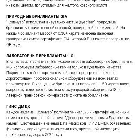
низким цветом, допустимым для желтого/красного золота.
ПРИРОДНЫЕ БРИЛЛИАНТЫ GIA
"Коленуар" использует визуально чистые (eye clean) природные
бриллианты с качественной огранкой, полировкой и симметрией. На
каждый бриллиант массой от 0.30+ карата нанесена лазерная
гравировка номера сертификата GIA, который Вы можете проверить по
QR коду.
ЛАБОРАТОРНЫЕ БРИЛЛИАНТЫ - IGI
В качестве альтернативы, Вы можете выбрать лабораторные бриллианты.
Мы используем лабораторные камни только в идеальном качестве.
Подлинность лабораторных камней также проверяется нами на
дорогостоящем профессиональном оборудовании на всех этапах
производства. Выращенные бриллианты массой от 1-1.50 карата также
сопровождаются сертификатом международной лаборатории IGI и
лазерной гравировкой номера сертификата на бриллианте.
ГИИС ДМДК
Каждое изделие "Коленуар" получает уникальный идентификационный
номер в государственной системе "Драгоценные металлы и Драгоценные
камни". Шестнадцати-значный Data-Matrix код ГИИС ДМДК обязательно
физически маркируется на изделии государственной инспекцией
пробирного надзора с 2024 года.