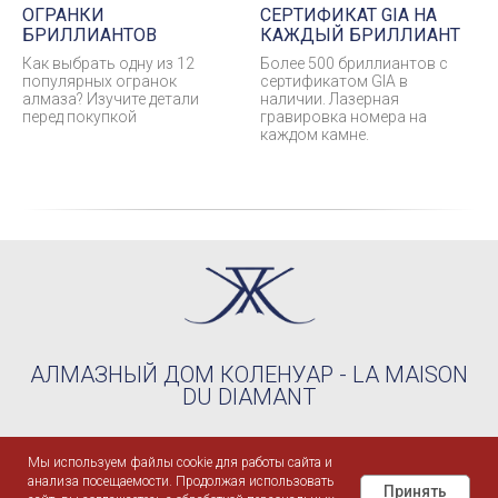
ОГРАНКИ
СЕРТИФИКАТ GIA НА
БРИЛЛИАНТОВ
КАЖДЫЙ БРИЛЛИАНТ
Как выбрать одну из 12
Более 500 бриллиантов с
популярных огранок
сертификатом GIA в
алмаза? Изучите детали
наличии. Лазерная
перед покупкой
гравировка номера на
каждом камне.
АЛМАЗНЫЙ ДОМ КОЛЕНУАР - LA MAISON
DU DIAMANT
©2004-2026 KOHLENOIRE™
Мы используем файлы cookie для работы сайта и
ООО "КОЛЕНУАР РУС" - ИНН 9709100876 / ОГРН
анализа посещаемости. Продолжая использовать
1237700730310
Принять