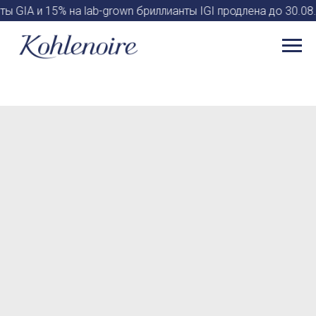
ы GIA и 15% на lab-grown бриллианты IGI продлена до 30.