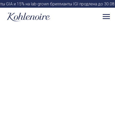
ы GIA и 15% на lab-grown бриллианты IGI продлена до 30.