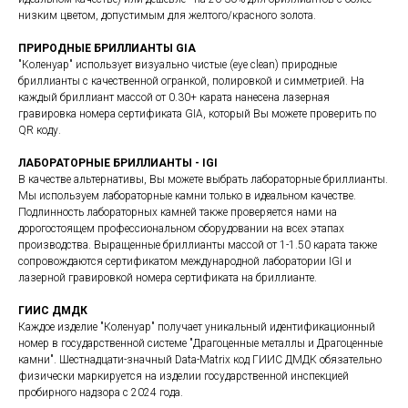
низким цветом, допустимым для желтого/красного золота.
ПРИРОДНЫЕ БРИЛЛИАНТЫ GIA
"Коленуар" использует визуально чистые (eye clean) природные
бриллианты с качественной огранкой, полировкой и симметрией. На
каждый бриллиант массой от 0.30+ карата нанесена лазерная
гравировка номера сертификата GIA, который Вы можете проверить по
QR коду.
ЛАБОРАТОРНЫЕ БРИЛЛИАНТЫ - IGI
В качестве альтернативы, Вы можете выбрать лабораторные бриллианты.
Мы используем лабораторные камни только в идеальном качестве.
Подлинность лабораторных камней также проверяется нами на
дорогостоящем профессиональном оборудовании на всех этапах
производства. Выращенные бриллианты массой от 1-1.50 карата также
сопровождаются сертификатом международной лаборатории IGI и
лазерной гравировкой номера сертификата на бриллианте.
ГИИС ДМДК
Каждое изделие "Коленуар" получает уникальный идентификационный
номер в государственной системе "Драгоценные металлы и Драгоценные
камни". Шестнадцати-значный Data-Matrix код ГИИС ДМДК обязательно
физически маркируется на изделии государственной инспекцией
пробирного надзора с 2024 года.