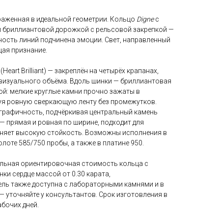
раженная в идеальной геометрии. Кольцо
Digne
с
и бриллиантовой дорожкой с рельсовой закрепкой —
ность линий подчинена эмоции. Свет, направленный
щая признание.
eart Brilliant) — закреплён на четырёх крапанах,
визуального объёма. Вдоль шинки — бриллиантовая
ой: мелкие круглые камни прочно зажаты в
уя ровную сверкающую ленту без промежутков.
у графичность, подчёркивая центральный камень
— прямая и ровная по ширине, подходит для
няет высокую стойкость. Возможны исполнения в
лоте 585/750 пробы, а также в платине 950.
льная ориентировочная стоимость кольца с
и сердце массой от 0.30 карата,
ль также доступна с лабораторными камнями и в
— уточняйте у консультантов. Срок изготовления в
абочих дней.