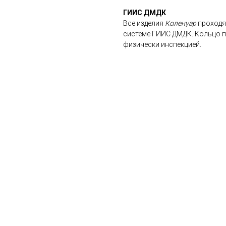
ГИИС ДМДК
Все изделия
Коленуар
проходя
системе ГИИС ДМДК. Кольцо по
физически инспекцией.