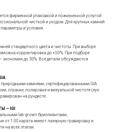
тся фирменной упаковкой и пожизненной услугой
офессиональной чисткой и уходом. Для крупных камней
параметры и условия.
амней стандартного цвета и чистоты. При выборе
зможна корректировка до +50%. При подборе
 — экономия до 30%. Все детали обсуждаются
IA
 природными камнями, сертифицированными GIA.
и, огранке, полировке и визуальной чистоте (eye
гравирован на рундисте.
 — IGI
еальными lab-grown бриллиантами,
и от 1.00 карата имеют лазерную гравировку и
и на всех этапах.