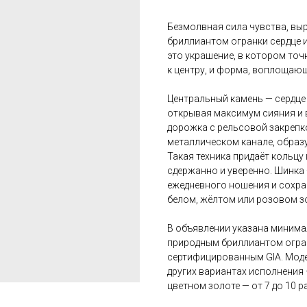
Безмолвная сила чувства, вы
бриллиантом огранки сердце 
это украшение, в котором точ
к центру, и форма, воплощаю
Центральный камень — сердце (H
открывая максимум сияния и 
дорожка с рельсовой закрепк
металлическом канале, образ
Такая техника придаёт кольц
сдержанно и уверенно. Шинка 
ежедневного ношения и сохра
белом, жёлтом или розовом зо
В объявлении указана минима
природным бриллиантом огранк
сертифицированным GIA. Моде
других вариантах исполнения 
цветном золоте — от 7 до 10 р