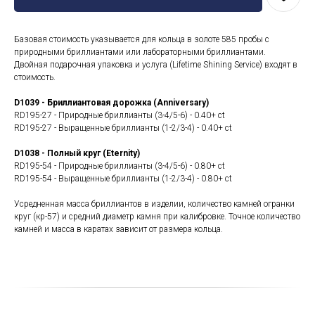
Базовая стоимость указывается для кольца в золоте 585 пробы с
природными бриллиантами или лабораторными бриллиантами.
Двойная подарочная упаковка и услуга (Lifetime Shining Service) входят в
стоимость.
D1039 - Бриллиантовая дорожка (Anniversary)
RD195-27 - Природные бриллианты (3-4/5-6) - 0.40+ ct
RD195-27 - Выращенные бриллианты (1-2/3-4) - 0.40+ ct
D1038 - Полный круг (Eternity)
RD195-54 - Природные бриллианты (3-4/5-6) - 0.80+ ct
RD195-54 - Выращенные бриллианты (1-2/3-4) - 0.80+ ct
Усредненная масса бриллиантов в изделии, количество камней огранки
круг (кр-57) и средний диаметр камня при калибровке. Точное количество
камней и масса в каратах зависит от размера кольца.