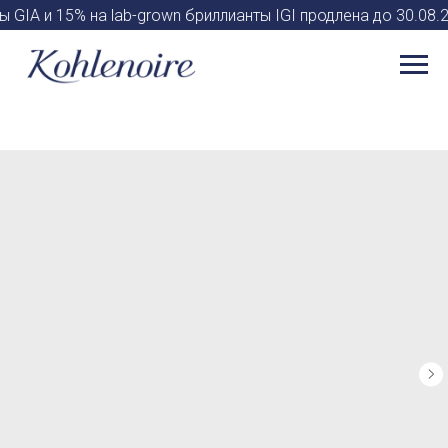
 GIA и 15% на lab-grown бриллианты IGI продлена до 30.0