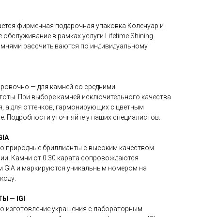
ется фирменная подарочная упаковка Коленуар и
обслуживание в рамках услуги Lifetime Shining
 камнями рассчитываются по индивидуальному
ировочно — для камней со средними
стоты. При выборе камней исключительного качества
, а для оттенков, гармонирующих с цветным
. Подробности уточняйте у наших специалистов.
IA
о природные бриллианты с высоким качеством
рии. Камни от 0.30 карата сопровождаются
 GIA и маркируются уникальным номером на
коду.
 — IGI
о изготовление украшения с лабораторным