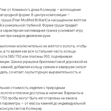
 Pear от Алмазного дома Коленуар — воплощение
лагородной форме. В центре композиции —
руша (Pear Modified Brilliant) в насыщенном жёлтом
й и уникальной глубиной. Форма груши придаёт
 характерная каплевидная гранка усиливает игру
ние при каждом движении руки.
 выполнен исключительно из жёлтого золота, чтобы
, в то время как вся остальная часть кольца
лота 585/750 или платины 950, подчёркивая
зиции. Шинка украшена бриллиантовой дорожкой из
камней, добавляя кольцу сияния и завершая силуэт
одель сочетает скульптурную выразительность и
льная стоимость изделия с природным
золоте и платине доступны в наличии. Варианты в
750 пробы могут быть изготовлены на заказ в
се параметры — от массы камней до индивидуальной
 консультантов Коленуар.