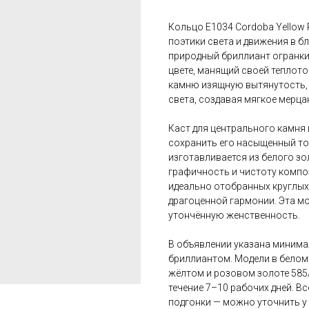
Кольцо E1034 Cordoba Yellow
поэтики света и движения в б
природный бриллиант огранки г
цвете, манящий своей теплото
камню изящную вытянутость, а
света, создавая мягкое мерца
Каст для центрального камня
сохранить его насыщенный тон
изготавливается из белого зо
графичность и чистоту компо
идеально отобранных круглых 
драгоценной гармонии. Эта м
утончённую женственность.
В объявлении указана минима
бриллиантом. Модели в белом 
жёлтом и розовом золоте 585/
течение 7–10 рабочих дней. В
подгонки — можно уточнить у