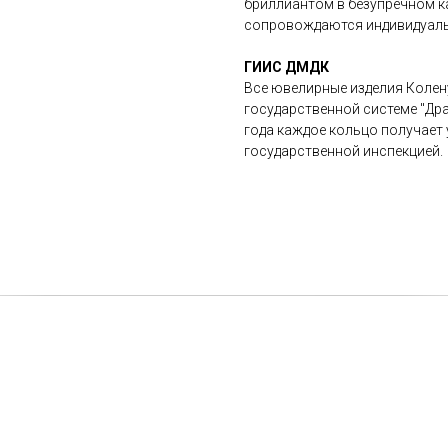
бриллиантом в безупречном ка
сопровождаются индивидуальн
ГИИС ДМДК
Все ювелирные изделия Колен
государственной системе "Дра
года каждое кольцо получает 
государственной инспекцией.