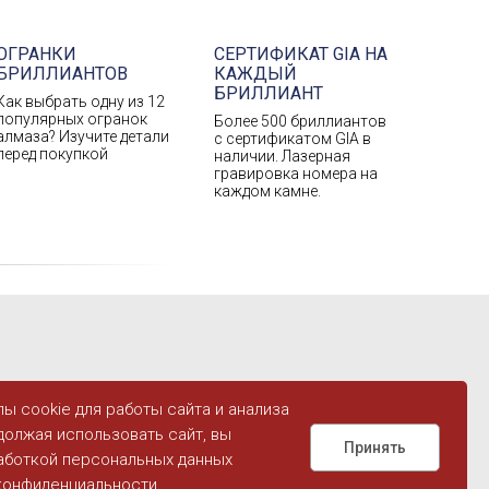
ОГРАНКИ
СЕРТИФИКАТ GIA НА
БРИЛЛИАНТОВ
КАЖДЫЙ
БРИЛЛИАНТ
Как выбрать одну из 12
популярных огранок
Более 500 бриллиантов
алмаза? Изучите детали
с сертификатом GIA в
перед покупкой
наличии. Лазерная
гравировка номера на
каждом камне.
ы cookie для работы сайта и анализа
MANT
олжая использовать сайт, вы
Принять
аботкой персональных данных
конфиденциальности