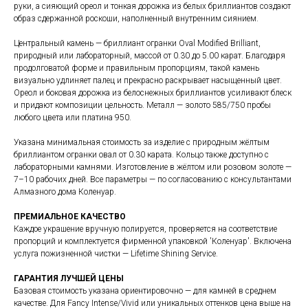
руки, а сияющий ореол и тонкая дорожка из белых бриллиантов создают
образ сдержанной роскоши, наполненный внутренним сиянием.
Центральный камень — бриллиант огранки Oval Modified Brilliant,
природный или лабораторный, массой от 0.30 до 5.00 карат. Благодаря
продолговатой форме и правильным пропорциям, такой камень
визуально удлиняет палец и прекрасно раскрывает насыщенный цвет.
Ореол и боковая дорожка из белоснежных бриллиантов усиливают блеск
и придают композиции цельность. Металл — золото 585/750 пробы
любого цвета или платина 950.
Указана минимальная стоимость за изделие с природным жёлтым
бриллиантом огранки овал от 0.30 карата. Кольцо также доступно с
лабораторными камнями. Изготовление в жёлтом или розовом золоте —
7–10 рабочих дней. Все параметры — по согласованию с консультантами
Алмазного дома Коленуар.
ПРЕМИАЛЬНОЕ КАЧЕСТВО
Каждое украшение вручную полируется, проверяется на соответствие
пропорций и комплектуется фирменной упаковкой 'Коленуар'. Включена
услуга пожизненной чистки — Lifetime Shining Service.
ГАРАНТИЯ ЛУЧШЕЙ ЦЕНЫ
Базовая стоимость указана ориентировочно — для камней в среднем
качестве. Для Fancy Intense/Vivid или уникальных оттенков цена выше на