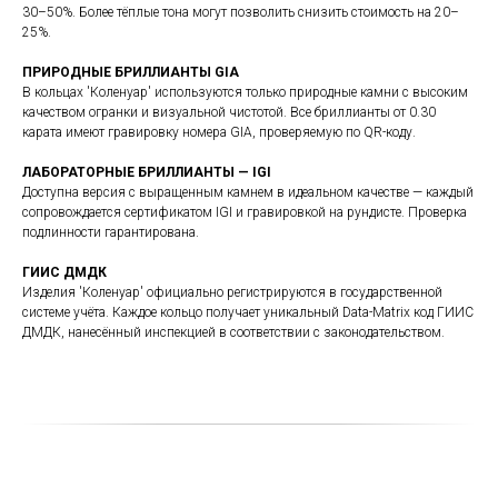
30–50%. Более тёплые тона могут позволить снизить стоимость на 20–
25%.
ПРИРОДНЫЕ БРИЛЛИАНТЫ GIA
В кольцах 'Коленуар' используются только природные камни с высоким
качеством огранки и визуальной чистотой. Все бриллианты от 0.30
карата имеют гравировку номера GIA, проверяемую по QR-коду.
ЛАБОРАТОРНЫЕ БРИЛЛИАНТЫ — IGI
Доступна версия с выращенным камнем в идеальном качестве — каждый
сопровождается сертификатом IGI и гравировкой на рундисте. Проверка
подлинности гарантирована.
ГИИС ДМДК
Изделия 'Коленуар' официально регистрируются в государственной
системе учёта. Каждое кольцо получает уникальный Data-Matrix код ГИИС
ДМДК, нанесённый инспекцией в соответствии с законодательством.