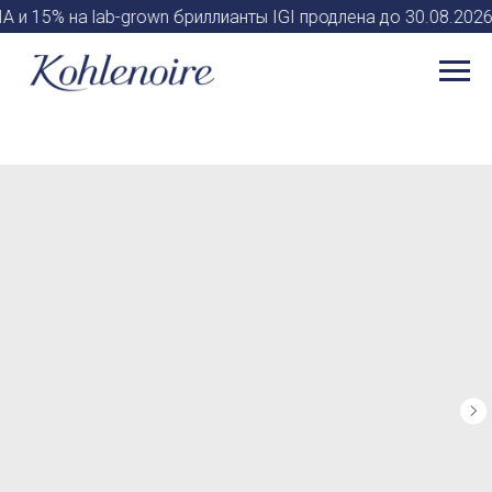
A и 15% на lab-grown бриллианты IGI продлена до 30.08.20