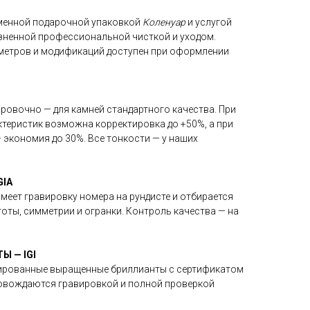
менной подарочной упаковкой
Коленуар
и услугой
ожизненной профессиональной чисткой и уходом.
метров и модификаций доступен при оформлении
ровочно — для камней стандартного качества. При
теристик возможна корректировка до +50%, а при
 экономия до 30%. Все тонкости — у наших
IA
меет гравировку номера на рундисте и отбирается
оты, симметрии и огранки. Контроль качества — на
 — IGI
ированные выращенные бриллианты с сертификатом
провождаются гравировкой и полной проверкой