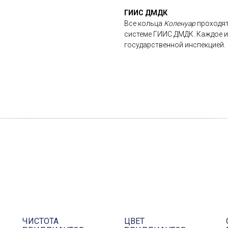
ГИИС ДМДК
Все кольца
Коленуар
проходят
системе ГИИС ДМДК. Каждое из
государственной инспекцией.
ЧИСТОТА
ЦВЕТ