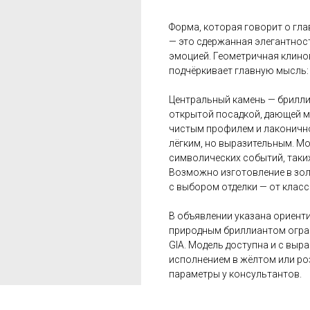
Форма, которая говорит о гл
— это сдержанная элегантност
эмоцией. Геометричная клино
подчёркивает главную мысль: 
Центральный камень — бриллиан
открытой посадкой, дающей м
чистым профилем и лаконично
лёгким, но выразительным. М
символических событий, таких
Возможно изготовление в золо
с выбором отделки — от класс
В объявлении указана ориент
природным бриллиантом огран
GIA. Модель доступна и с выр
исполнением в жёлтом или роз
параметры у консультантов.