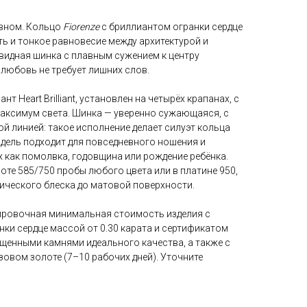
авном. Кольцо
Fiorenze
с бриллиантом огранки сердце
ь и тонкое равновесие между архитектурой и
видная шинка с плавным сужением к центру
любовь не требует лишних слов.
т Heart Brilliant, установлен на четырёх крапанах, с
аксимум света. Шинка — уверенно сужающаяся, с
й линией: такое исполнение делает силуэт кольца
одель подходит для повседневного ношения и
 как помолвка, годовщина или рождение ребёнка.
те 585/750 пробы любого цвета или в платине 950,
ического блеска до матовой поверхности.
ировочная минимальная стоимость изделия с
ки сердце массой от 0.30 карата и сертификатом
ащенными камнями идеального качества, а также с
овом золоте (7–10 рабочих дней). Уточните