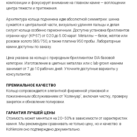
композиции и фокусирует внимание на главном камне — воплощении
центра тяжести и притяжения.
Архитектура кольца подчинена идее абсолютной симметрии: шинка
сужается к центральной части, визуально удлиняя пальцы и делая
силуэт кольца особенно гармоничным. Доступна установка бриллиантов
огранки круг (КР-57) от 0.20 до 5.00 карат. Металлы — белое, жёлтое или
розовое золото 585/750, а также платина 950 пробы. Лабораторные
камни доступны по заказу.
Цена указана за кольцо с природным бриллиантом GIA базовой
категории. Изготовление в цветных металлах или с lab-grown камнем
занимает от 7 до 10 рабочих дней. Уточните доступные варианты у
консультантов.
ПРЕМИАЛЬНОЕ КАЧЕСТВО
Кольцо сопровождается элегантной фирменной упаковкой и
пожизненным обслуживанием от 'Коленуар', включая чистку, проверку
закрепок и обновление полировки.
ГАРАНТИЯ ЛУЧШЕЙ ЦЕНЫ
Стоимость может меняться на 20–50% в зависимости от характеристик
камня. Мы рекомендуем сравнивать не только цену, но и качество: в
Kohlenoire оно подтверждено документально.