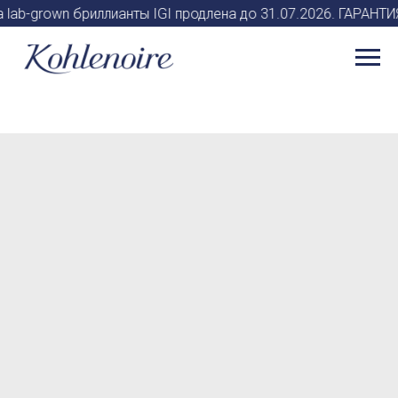
 lab-grown бриллианты IGI продлена до 31.07.2026. ГАРАН