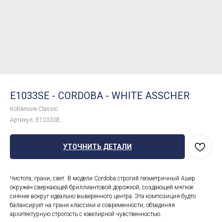
E1033SE - CORDOBA - WHITE ASSCHER
Kohlenoire Classic
Артикул:
E1033SE
УТОЧНИТЬ ДЕТАЛИ
Чистота, грани, свет. В модели Cordoba строгий геометричный Ашер
окружён сверкающей бриллиантовой дорожкой, создающей мягкое
сияние вокруг идеально выверенного центра. Эта композиция будто
балансирует на грани классики и современности, объединяя
архитектурную строгость с ювелирной чувственностью.