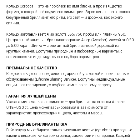
Кольцо Cordoba — это не про блеск во имя блеска, а про изящество
формы, в которой всё подчинено симметрии. Здесь нет лишнего: только
безупречный бриллиант, его ритм, его свет — и дорожка, как эхо его
сияния.
Кольцо изготавливается из золота 585/750 пробы или платины 950.
Центральный камень — бриллиант огранки Ашер (Asscher) массой от 0.20
до 5.00 карат. Шинка — с элегантной бриллиантовой дорожкой из
круглых камней. Доступны природные и лабораторные варианты, с
возможностью индивидуального подбора параметров.
ПРЕМИАЛЬНОЕ КАЧЕСТВО
Каждое кольцо сопровождается подарочной упаковкой и пожизненным
обслуживанием (Lifetime Shining Service). Доступны индивидуальные
опции — от гравировки до подбора камня по вашему запросу.
ГАРАНТИЯ ЛУЧШЕЙ ЦЕНЫ
Указана минимальная стоимость — для бриллианта огранки Asscher
0.18–0.20 ct. Цена может варьироваться в зависимости от
характеристик: происхождения, цвета, чистоты и массы.
ПРИРОДНЫЕ БРИЛЛИАНТЫ GIA
В Коленуар мы отбираем только визуально чистые (eye clean) природные
камни с высоким качеством огранки, симметрии и полировки. Каждый