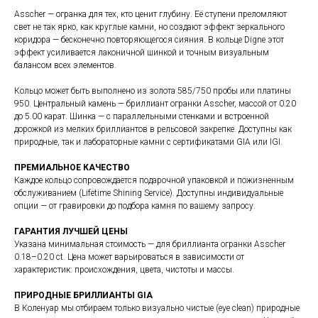
Asscher — огранка для тех, кто ценит глубину. Её ступени преломляют
свет не так ярко, как круглые камни, но создают эффект зеркального
коридора — бесконечно повторяющегося сияния. В кольце Digne этот
эффект усиливается лаконичной шинкой и точным визуальным
балансом всех элементов.
Кольцо может быть выполнено из золота 585/750 пробы или платины
950. Центральный камень — бриллиант огранки Asscher, массой от 0.20
до 5.00 карат. Шинка — с параллельными стенками и встроенной
дорожкой из мелких бриллиантов в рельсовой закрепке. Доступны как
природные, так и лабораторные камни с сертификатами GIA или IGI.
ПРЕМИАЛЬНОЕ КАЧЕСТВО
Каждое кольцо сопровождается подарочной упаковкой и пожизненным
обслуживанием (Lifetime Shining Service). Доступны индивидуальные
опции — от гравировки до подбора камня по вашему запросу.
ГАРАНТИЯ ЛУЧШЕЙ ЦЕНЫ
Указана минимальная стоимость — для бриллианта огранки Asscher
0.18–0.20 ct. Цена может варьироваться в зависимости от
характеристик: происхождения, цвета, чистоты и массы.
ПРИРОДНЫЕ БРИЛЛИАНТЫ GIA
В Коленуар мы отбираем только визуально чистые (eye clean) природные