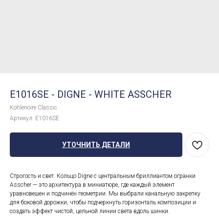
E1016SE - DIGNE - WHITE ASSCHER
Kohlenoire Classic
Артикул:
E1016SE
УТОЧНИТЬ ДЕТАЛИ
Строгость и свет. Кольцо Digne с центральным бриллиантом огранки
Asscher — это архитектура в миниатюре, где каждый элемент
уравновешен и подчинён геометрии. Мы выбрали канальную закрепку
для боковой дорожки, чтобы подчеркнуть горизонталь композиции и
создать эффект чистой, цельной линии света вдоль шинки.