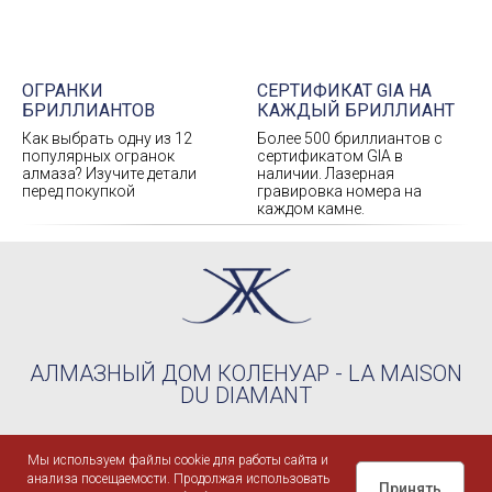
ОГРАНКИ
СЕРТИФИКАТ GIA НА
БРИЛЛИАНТОВ
КАЖДЫЙ БРИЛЛИАНТ
Как выбрать одну из 12
Более 500 бриллиантов с
популярных огранок
сертификатом GIA в
алмаза? Изучите детали
наличии. Лазерная
перед покупкой
гравировка номера на
каждом камне.
АЛМАЗНЫЙ ДОМ КОЛЕНУАР - LA MAISON
DU DIAMANT
Мы используем файлы cookie для работы сайта и
©2004-2026 KOHLENOIRE™
ООО "КОЛЕНУАР РУС" - ИНН 9709100876 / ОГРН
анализа посещаемости. Продолжая использовать
1237700730310
Принять