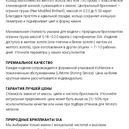
Кольцо выполнено из жёлтого золота 585 или 750 пробы, с классической
клиновидной шинкой, сужающейся к камню. Центральный бриллиант —
огранки груша (Pear Modified Brilliant), массой от 0.20 до 5.00 карат.
Благодаря простоте и идеальной посадке, кольцо сохраняет изящную
геометрию и подчёркивает цвет и форму камня.
Минимальная стоимость указана для модели с природным бриллиантом
огранки груша массой 0.18–0.20 карата с сертификатом GIA. Изделие
доступно в желтом золоте (или платине и белом золоте с кастом из
желтого золота), срок изготовления в других опциях — 7–10 рабочих
дней. Уточните параметры у наших консультантов.
ПРЕМИАЛЬНОЕ КАЧЕСТВО
Каждое изделие сопровождается фирменной упаковкой Kohlenoire и
пожизненным обслуживанием (Lifetime Shining Service). Цена на более
крупные камни рассчитывается индивидуально.
ГАРАНТИЯ ЛУЧШЕЙ ЦЕНЫ
Стоимость зависит от массы, цвета и чистоты бриллианта. Уточняйте
актуальные предложения: цена может быть выше на 25–50% при
исключительном качестве или ниже при подборе оттенков для тёплого
металла.
ПРИРОДНЫЕ БРИЛЛИАНТЫ GIA
Мы выбираем только камни с визуальной чистотой и высоким