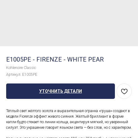
E1005PE - FIRENZE - WHITE PEAR
Kohlenoire Classic
Артикул:
E1005PE
УТОЧНИТЬ ДЕТАЛИ
Тёплый свет жёлтого золота и выразительная огранка «груша» создают в
модели Fiorenze эффект живого сияния. Жёлтый бриллиант в форме
капли будто стекает по линии кольца, акцентируя мягкий, но уверенный
силуэт. Это украшение говорит языком света — без слов, но с характером.